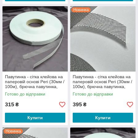
Новинка
Павутинка - сітка клейова на
Павутинка - сітка клейова на
паперовій основі Peri (30мм /
паперовій основі Peri (30мм /
100м), брючна павутинка,
100м), брючна павутинка,
термо павутинка (біла)
термо павутинка (чорна)
Готово до відправки
Готово до відправки
(6179)
(6544)
315
395
₴
₴
Купити
Купити
Новинка