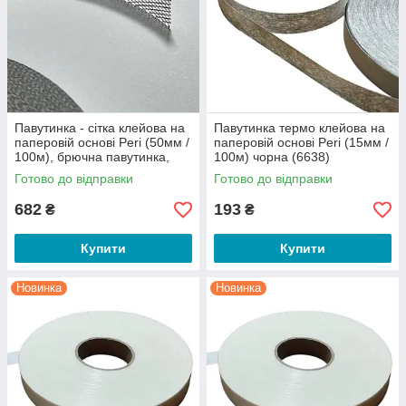
Павутинка - сітка клейова на
Павутинка термо клейова на
паперовій основі Peri (50мм /
паперовій основі Peri (15мм /
100м), брючна павутинка,
100м) чорна (6638)
термо павутинка (чорна)
Готово до відправки
Готово до відправки
(6550)
682
193
₴
₴
Купити
Купити
Новинка
Новинка