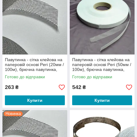
Павутинка - сітка клейова на
Павутинка - сітка клейова на
паперовій основі Peri (20мм /
паперовій основі Peri (50мм /
100м), брючна павутинка,
100м), брючна павутинка,
термо павутинка (чорна)
термо павутинка (біла)
Готово до відправки
Готово до відправки
(6547)
(6549)
263
542
₴
₴
Купити
Купити
Новинка