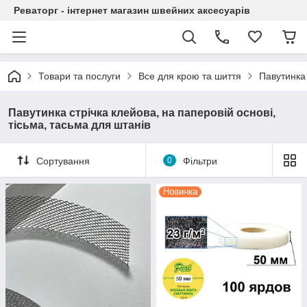
Реваторг - інтернет магазин швейних аксесуарів
Товари та послуги
Все для крою та шиття
Павутинка 
Павутинка стрічка клейова, на паперовій основі,
тісьма, тасьма для штанів
Сортування
0
Фільтри
Новинка