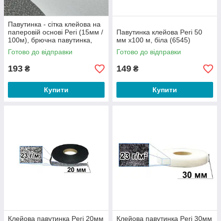
Павутинка - сітка клейова на
паперовій основі Peri (15мм /
Павутинка клейова Peri 50
100м), брючна павутинка,
мм х100 м, біла (6545)
термо павутинка (чорна)
Готово до відправки
Готово до відправки
(6025)
193
149
₴
₴
Купити
Купити
Клейова павутинка Peri 20мм
Клейова павутинка Peri 30мм