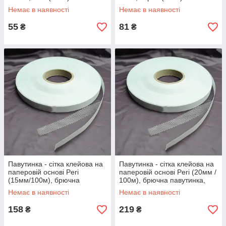
Немає в наявності
Немає в наявності
55
81
₴
₴
Павутинка - сітка клейова на
Павутинка - сітка клейова на
паперовій основі Peri
паперовій основі Peri (20мм /
(15мм/100м), брючна
100м), брючна павутинка,
павутинка, термо павутинка,
термо павутинка (біла)
Немає в наявності
Немає в наявності
біла (5975)
(6548)
158
219
₴
₴