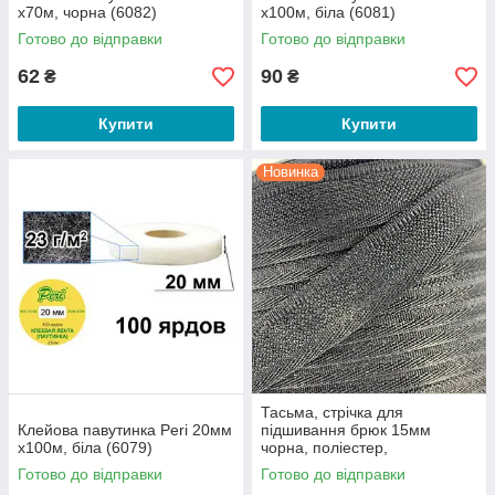
х70м, чорна (6082)
х100м, біла (6081)
Готово до відправки
Готово до відправки
62
90
₴
₴
Купити
Купити
Новинка
Тасьма, стрічка для
Клейова павутинка Peri 20мм
підшивання брюк 15мм
х100м, біла (6079)
чорна, поліестер,
100ярд/91метр Ming Ai (6543)
Готово до відправки
Готово до відправки