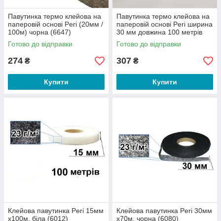
Павутинка термо клейова на
Павутинка термо клейова на
паперовій основі Peri (20мм /
паперовій основі Peri ширина
100м) чорна (6647)
30 мм довжина 100 метрів
біла (7099)
Готово до відправки
Готово до відправки
274
307
₴
₴
Купити
Купити
Клейова павутинка Peri 15мм
Клейова павутинка Peri 30мм
х100м, біла (6012)
х70м, чорна (6080)