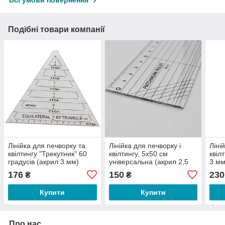
Всі умови повернення
Подібні товари компанії
Лінійка для печворку та
Лінійка для печворку і
Ліні
квілтингу "Трекутник" 60
квілтингу, 5х50 см
квіл
градусів (акрил 3 мм)
універсальна (акрил 2,5
3 мм
(5929)
мм) (6422)
176
150
230
₴
₴
Купити
Купити
Про нас