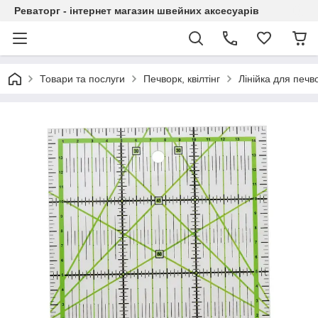
Реваторг - інтернет магазин швейних аксесуарів
Товари та послуги
Печворк, квілтінг
Лінійка для печв