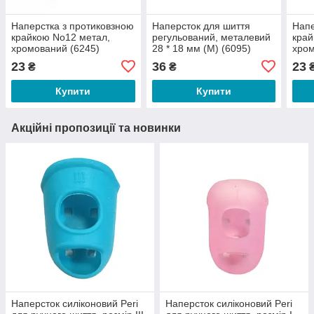
Наперстка з протиковзною
Наперсток для шиття
Напе
крайкою No12 метал,
регульований, металевий
край
хромований (6245)
28 * 18 мм (M) (6095)
хром
23
36
23
₴
₴
Купити
Купити
Акційні пропозиції та новинки
Наперсток силіконовий Peri
Наперсток силіконовий Peri