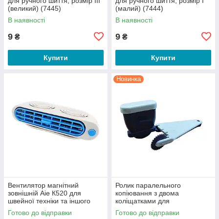
для ручного шиття, розмір III
для ручного шиття, розмір I
(великий) (7445)
(малий) (7444)
В наявності
В наявності
9
9
₴
₴
Купити
Купити
Новинка
Вентилятор магнітний
Ролик паралельного
зовнішній Aie К520 для
копіювання з двома
швейної техніки та іншого
коліщатками для
обладнання (7439)
перенесення викрійок на
Готово до відправки
Готово до відправки
тканину YL329 (7437)