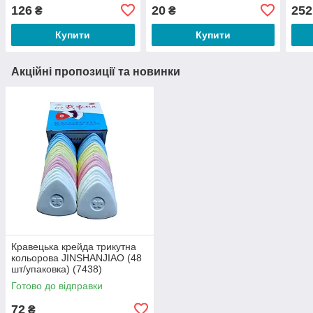
(колір корпусу в
розм
126
20
252
₴
₴
асортименті) (6305)
зник
(684
Купити
Купити
Акційні пропозиції та новинки
Кравецька крейда трикутна
кольорова JINSHANJIAO (48
шт/упаковка) (7438)
Готово до відправки
72
₴