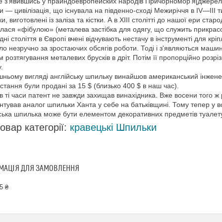
 з'явившись у праиндоевропейских народів Причорномор'я[джерело не
 — цивілізація, що існувала на південно-сході Межиріччя в IV—III 
и, виготовлені із заліза та кістки. А в XIII столітті до нашої ери с
лася «фібулою» (металева застібка для одягу, що служить прикрас
дні століття в Європі вчені відчувають нестачу в інструменті для кр
ло незручно за зростаючих обсягів роботи. Тоді і з'являються маш
 розтягування металевих брусків в дріт. Потім її пропорційно розрі
у.
шньому вигляді англійську шпильку винайшов американський інженер
стання були продані за 15 $ (близько 400 $ в наш час).
в ті часи патент не завжди захищав винахідника. Вже восени того ж
нтував аналог шпильки Ханта у себе на батьківщині. Тому тепер у в
ська шпилька може бути елементом декоративних предметів туалету: 
овар категорії:
кравецькі Шпильки
МАЦІЯ ДЛЯ ЗАМОВЛЕННЯ
5 ₴