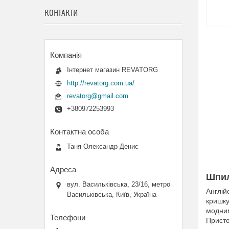
КОНТАКТИ
Інтернет магазин REVATORG
http://revatorg.com.ua/
revatorg@gmail.com
+380972253993
Таня Олександр Денис
Шпил
вул. Васильківська, 23/16, метро
Англій
Васильківська, Київ, Україна
кришку
модним
Присто