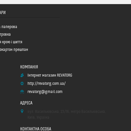
АРИ
а паперова
тровка
я крою і шиття
окартон прешпан
Інтернет магазин REVATORG
http://revatorg.com.ua/
revatorg@gmail.com
вул. Васильківська, 23/16, метро Васильківська,
Київ, Україна