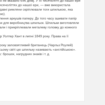
 вказано 696 днів]. У III тисячолітті до нашої ери
тисячоліттях до нашої ери, — вже використала
тародавні римляни скріплювали тоги шпилькою, яка
ою).
іплення аркушів паперу. До того часу зшивати папір
ини для виробництва шпильок. Шпильки виготовляли
зали і прикріплювали металеву головку до кожного
 Уолтер Хант в липні 1849 року. Права на її
 року заповзятливий британець (Чарльз Роулей)
сьому світі цю шпильку називають «англійською».
брошок, нагрудних знаків і т. д.