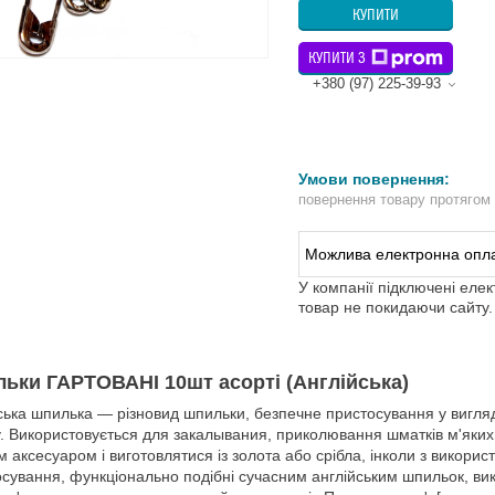
КУПИТИ
КУПИТИ З
+380 (97) 225-39-93
повернення товару протягом
У компанії підключені еле
товар не покидаючи сайту.
ьки ГАРТОВАНІ 10шт асорті (Англійська)
ська шпилька — різновид шпильки, безпечне пристосування у вигляді 
. Використовується для закалывания, приколювання шматків м'яких 
 аксесуаром і виготовлятися із золота або срібла, інколи з викорис
сування, функціонально подібні сучасним англійським шпильок, вик