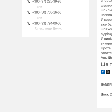
вперше
+380 (97) 225-39-93
шумери
Таня
шпильк
+380 (50) 738-16-66
назива
Таня
У сере
+380 (93) 794-00-36
вже бу
Олександр Денис
шляхом
відрізк
У нині
викори
Проте 
запате
Англій
Ще т
ІНФОР
Ціна:
2