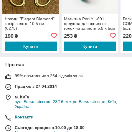
Ножиці "Elegant Diamond"
Магнітна Peri YL-691
Гол
колір золото 10,5 см
подушка для шпильок,
COMB
(6275)
голок на запястя 5,5 х 5см
5шт,
(6430)
Stre
190
253
220
₴
₴
для 
маши
Купити
Купити
Про нас
99% позитивних з 264 відгуків за рік
Працює з 27.04.2014
м. Київ
вул. Васильківська, 23/16, метро Васильківська, Київ,
Україна
Контакти
Сьогодні працює з 10:00 до 18:00