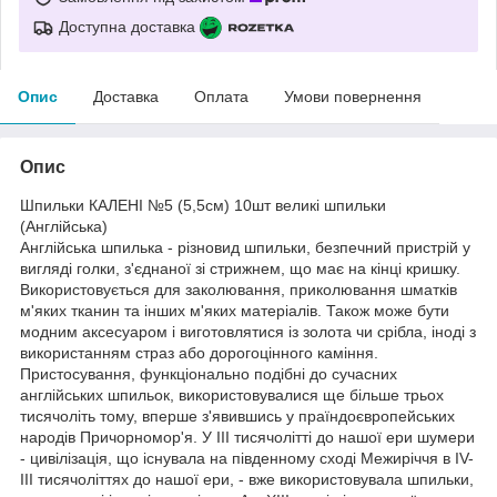
Доступна доставка
Опис
Доставка
Оплата
Умови повернення
Опис
Шпильки КАЛЕНІ №5 (5,5см) 10шт великі шпильки
(Англійська)
Англійська шпилька - різновид шпильки, безпечний пристрій у
вигляді голки, з'єднаної зі стрижнем, що має на кінці кришку.
Використовується для заколювання, приколювання шматків
м'яких тканин та інших м'яких матеріалів. Також може бути
модним аксесуаром і виготовлятися із золота чи срібла, іноді з
використанням страз або дорогоцінного каміння.
Пристосування, функціонально подібні до сучасних
англійських шпильок, використовувалися ще більше трьох
тисячоліть тому, вперше з'явившись у праїндоєвропейських
народів Причорномор'я. У III тисячолітті до нашої ери шумери
- цивілізація, що існувала на південному сході Межиріччя в IV-
III тисячоліттях до нашої ери, - вже використовувала шпильки,