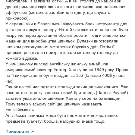
виготовлені із заліза та кістки. А в XIII столітті до нашої ери
древні римляни скріплювали тоги шпилькою, яка називалася
«фібулою» (металеві застібки для одягу, що служать
прикрасою).
У середні віки в Європі вчені відчувають брак інструменту для
кріплення аркушів паперу. На той час зшивати папір вже було
незручно через зростання обсягів роботи. Тоді й з'являються
машини для виробництва шпильок. Булавки виготовляли
шляхом розтягування металевих брусків у дріт. Потім її
прорізно розрізали і прикріплювали металеву головку до
кожного відрізка.
У нинішньому вигляді англійську шпильку винайшов
американський інженер Уолтер Хант у липні 1849 року. Права
на її використання були продані за 15$ (близько 400$ у наш
час).
Однак на той час патент не завжди захищав винахідника. Вже
восени того ж року заповзятливий британець (Чарльз Роулей)
запатентував аналог шпильки Ханта у себе на батьківщині.
Тому тепер у всьому світі цю шпильку називають
«англійською».
Англійська шпилька може бути елементом декоративних
предметів туалету: брошів, нагрудних знаків тощо.
Приховати