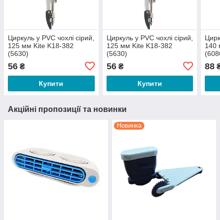
Циркуль у PVC чохлі сірий,
Циркуль у PVC чохлі сірий,
Цирк
125 мм Kite K18-382
125 мм Kite K18-382
140 
(5630)
(5630)
(608
56
56
88
₴
₴
Купити
Купити
Акційні пропозиції та новинки
Новинка