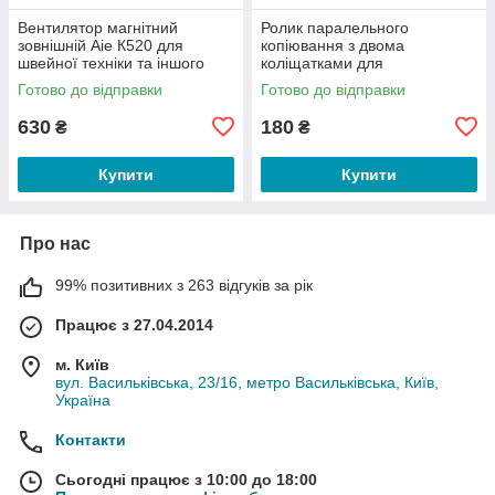
Вентилятор магнітний
Ролик паралельного
зовнішній Aie К520 для
копіювання з двома
швейної техніки та іншого
коліщатками для
обладнання (7439)
перенесення викрійок на
Готово до відправки
Готово до відправки
тканину YL329 (7437)
630
180
₴
₴
Купити
Купити
Про нас
99% позитивних з 263 відгуків за рік
Працює з 27.04.2014
м. Київ
вул. Васильківська, 23/16, метро Васильківська, Київ,
Україна
Контакти
Сьогодні працює з 10:00 до 18:00