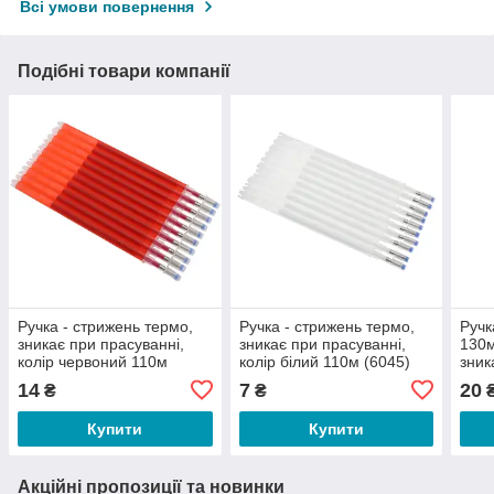
Всі умови повернення
Подібні товари компанії
Ручка - стрижень термо,
Ручка - стрижень термо,
Ручк
зникає при прасуванні,
зникає при прасуванні,
130м
колір червоний 110м
колір білий 110м (6045)
зник
(6041)
колі
14
7
20
₴
₴
Купити
Купити
Акційні пропозиції та новинки