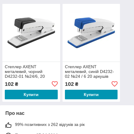
Степлер AXENT
Степлер AXENT
металевий, чорний
металевий, синій D4232-
D4232-01 №24/6, 20
02 №24 / 6 20 аркушів
аркушів (7305)
(818)
102
102
₴
₴
Купити
Купити
Про нас
99% позитивних з 262 відгуків за рік