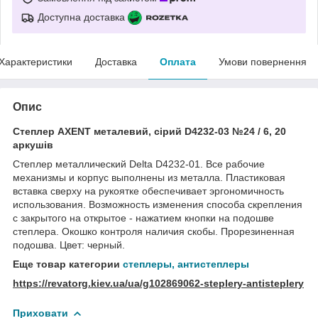
Доступна доставка
Характеристики
Доставка
Оплата
Умови повернення
Опис
Степлер AXENT металевий, сірий D4232-03 №24 / 6, 20
аркушів
Степлер металлический Delta D4232-01. Все рабочие
механизмы и корпус выполнены из металла. Пластиковая
вставка сверху на рукоятке обеспечивает эргономичность
использования. Возможность изменения способа скрепления
с закрытого на открытое - нажатием кнопки на подошве
степлера. Окошко контроля наличия скобы. Прорезиненная
подошва. Цвет: черный.
Еще товар категории
степлеры, антистеплеры
https://revatorg.kiev.ua/ua/g102869062-steplery-antisteplery
Приховати