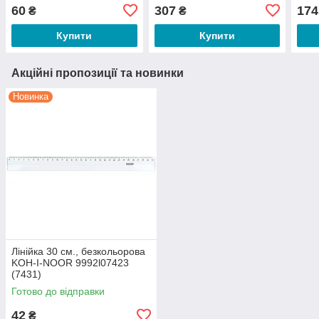
см) 4216-A AXENT (6296)
60
307
174
₴
₴
Купити
Купити
Акційні пропозиції та новинки
Новинка
Лінійка 30 см., безкольорова
KOH-I-NOOR 9992l07423
(7431)
Готово до відправки
42
₴