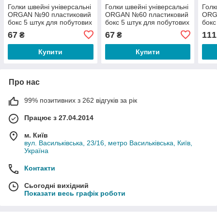
Голки швейні універсальні
Голки швейні універсальні
Голк
ORGAN №90 пластиковий
ORGAN №60 пластиковий
ORG
бокс 5 штук для побутових
бокс 5 штук для побутових
бокс
швейних машин (6527)
швейних машин (6510)
побу
67
67
111
₴
₴
маши
Купити
Купити
Про нас
99% позитивних з 262 відгуків за рік
Працює з 27.04.2014
м. Київ
вул. Васильківська, 23/16, метро Васильківська, Київ,
Україна
Контакти
Сьогодні вихідний
Показати весь графік роботи