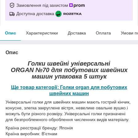
Замовлення під захистом
Доступна доставка
Опис
Характеристики
Доставка
Оплата
Умови п
Опис
Голки швейні універсальні
ORGAN
№70
для побутових швейних
машин упаковка 5 штук
Ще товар категорії: Голки organ для побутових
швейних машин
Універсальні голки для швейних машин мають гострий кінчик,
конусне, злегка закруглене вістря, невелике овальне вушко.і
можуть бути різного розміру. Універсальні голки призначені
для безпроблемного оброблення численних видів матеріалу.
Країна реєстрації бренду: Японія
Країна виробник: В'єтнам