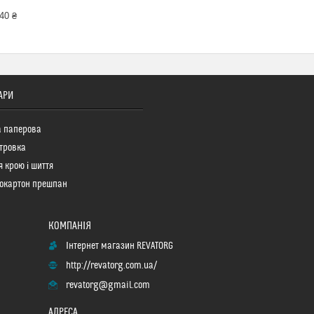
40 ₴
АРИ
а паперова
тровка
я крою і шиття
окартон прешпан
Інтернет магазин REVATORG
http://revatorg.com.ua/
revatorg@gmail.com