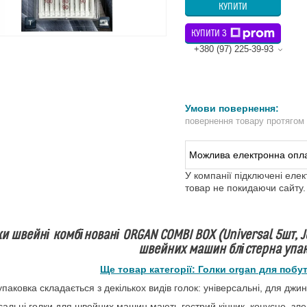
КУПИТИ
КУПИТИ З
+380 (97) 225-39-93
повернення товару протягом
У компанії підключені еле
товар не покидаючи сайту.
и швейні комбіновані ORGAN COMBI BOX (Universal 5шт, Je
швейних машин блістерна упак
Ще товар категорії: Голки organ для поб
упаковка складається з декількох видів голок: універсальні, для джи
сальні голки для швейних машин мають гострий кінчик, конусне, злег