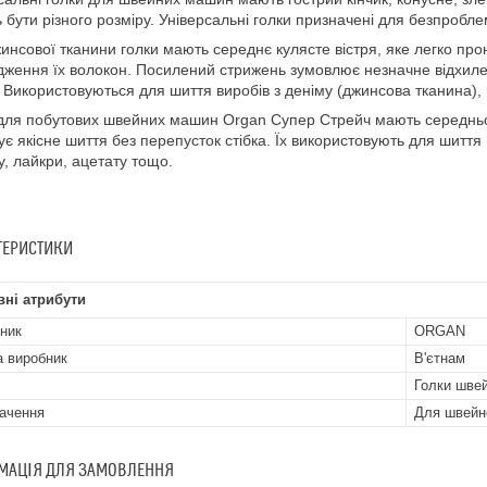
 бути різного розміру. Універсальні голки призначені для безпробл
инсової тканини голки мають середнє кулясте вістря, яке легко прон
ження їх волокон. Посилений стрижень зумовлює незначне відхилен
в. Використовуються для шиття виробів з деніму (джинсова тканина),
для побутових швейних машин Organ Супер Стрейч мають середньоз
ує якісне шиття без перепусток стібка. Їх використовують для шитт
у, лайкри, ацетату тощо.
ТЕРИСТИКИ
ні атрибути
ник
ORGAN
а виробник
В'єтнам
Голки швей
ачення
Для швейн
МАЦІЯ ДЛЯ ЗАМОВЛЕННЯ