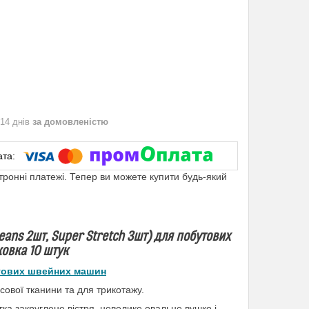
 14 днів
за домовленістю
ктронні платежі. Тепер ви можете купити будь-який
ans 2шт, Super Stretch 3шт) для побутових
овка 10 штук
утових швейних машин
нсової тканини та для трикотажу.
ка закруглене вістря, невелике овальне вушко.і