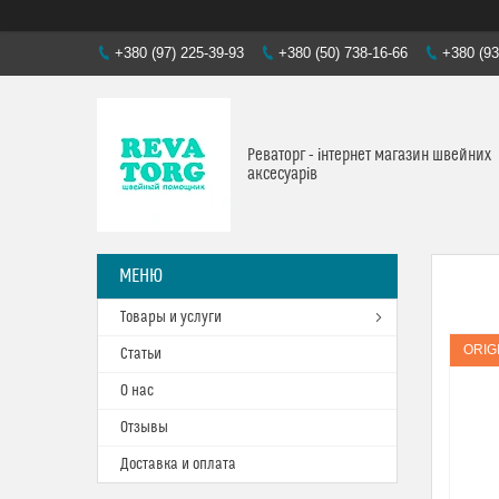
+380 (97) 225-39-93
+380 (50) 738-16-66
+380 (93
Реваторг - інтернет магазин швейних
аксесуарів
Товары и услуги
ORIG
Статьи
О нас
Отзывы
Доставка и оплата