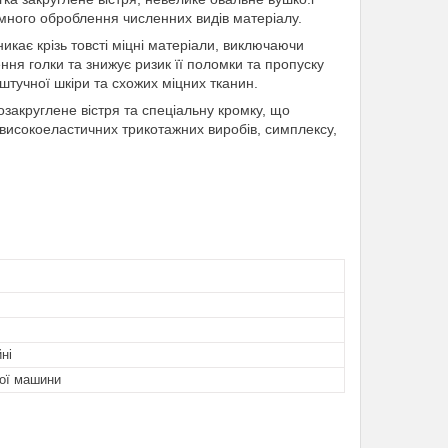
емного оброблення численних видів матеріалу.
икає крізь товсті міцні матеріали, виключаючи
ня голки та знижує ризик її поломки та пропуску
 штучної шкіри та схожих міцних тканин.
акруглене вістря та спеціальну кромку, що
я високоеластичних трикотажних виробів, симплексу,
ні
ої машини