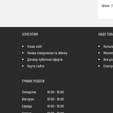
Ціна:
2
КЛІЄНТАМ
НАШІ ТОВ
Наша сайт
Кальк
Умови повернення та обміну
Міліме
Договір публічної оферти
Все дл
Карта сайта
Електр
ГРАФІК РОБОТИ
Понеділок
10:00
18:00
Вівторок
10:00
18:00
Середа
10:00
18:00