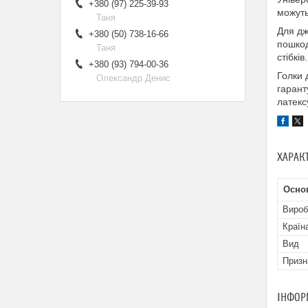
+380 (97) 225-39-93
можуть
Таня
Для дж
+380 (50) 738-16-66
пошкод
Таня
стібкі
+380 (93) 794-00-36
Голки 
Олександр Денис
гарант
латекс
ХАРАК
Основ
Вироб
Країн
Вид
Призн
ІНФОР