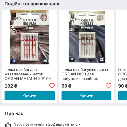
Подібні товари компанії
Голки швейні для
Голки швейні універсальні
Голк
металізованих ниток
ORGAN №60 для
ORG
ORGAN METAL №90/100
побутових швейних
для 
для побутових швейних
машин блістерна упаковка
маши
102
90
90
₴
₴
машин блістерна упаковка
5 штук (6495)
5 шт
5 штук (6979)
Купити
Купити
Про нас
99% позитивних з 262 відгуків за рік