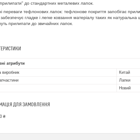
"прилипати" до стандартних металевих лапок.
і переваги тефлонових лапок: тефлонове покриття запобігає прили
 забезпечує гладке і легке ковзання матеріалу таких як натуральна 
жуть прилипати до звичайних лапок.
ТЕРИСТИКИ
ні атрибути
а виробник
Китай
апчастини
Лапки
Новий
МАЦІЯ ДЛЯ ЗАМОВЛЕННЯ
0 ₴