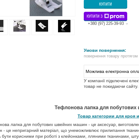
КУПИТИ
КУПИТИ З
+380 (97) 225-39-93
повернення товару протягом
У компанії підключені еле
товар не покидаючи сайту.
Тефлонова лапка для побутових
Товар категории для кроя 
ова лапка для побутових швейних машин - це аксесуар, виготовле
 - це непригарний матеріал, що унеможливлює прилипання тканини 
 бути корисними при роботі з клейонками, лляними тканинами, шту