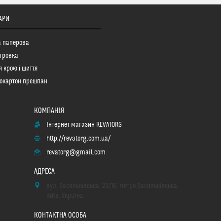
АРИ
а паперова
тровка
я крою і шиття
окартон прешпан
Інтернет магазин REVATORG
http://revatorg.com.ua/
revatorg@gmail.com
вул. Васильківська, 23/16, метро Васильківська,
Київ, Україна