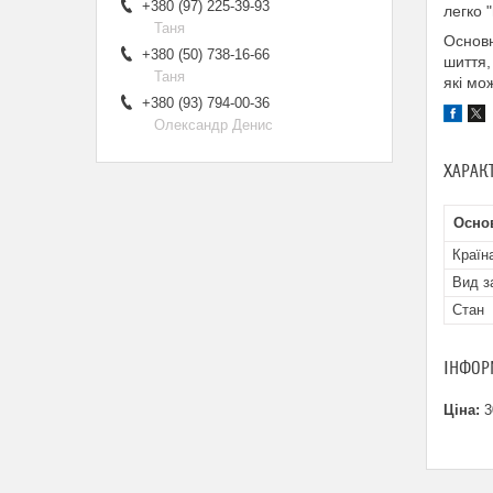
+380 (97) 225-39-93
легко 
Таня
Основн
+380 (50) 738-16-66
шиття,
Таня
які мо
+380 (93) 794-00-36
Олександр Денис
ХАРАК
Основ
Країн
Вид з
Стан
ІНФОР
Ціна:
3