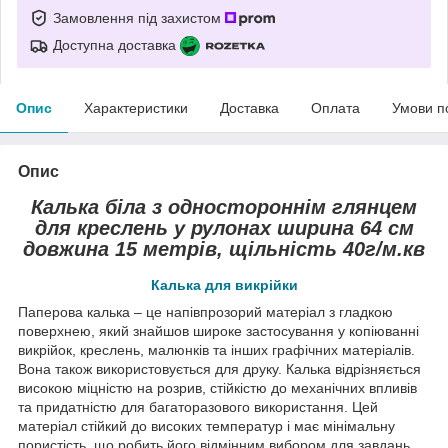
Замовлення під захистом
Доступна доставка
Опис
Характеристики
Доставка
Оплата
Умови п
Опис
Калька біла з одностороннім глянцем
для креслень у рулонах ширина 64 см
довжина 15 метрів, щільність 40г/м.кв
Калька для викрійки
Паперова калька – це напівпрозорий матеріал з гладкою
поверхнею, який знайшов широке застосування у копіюванні
викрійок, креслень, малюнків та інших графічних матеріалів.
Вона також використовується для друку. Калька відрізняється
високою міцністю на розрив, стійкістю до механічних впливів
та придатністю для багаторазового використання. Цей
матеріал стійкий до високих температур і має мінімальну
пористість, що робить його відмінним вибором для завдань,