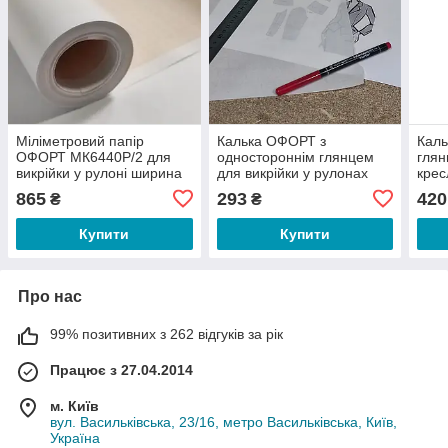
Міліметровий папір
Калька ОФОРТ з
Каль
ОФОРТ МК6440Р/2 для
одностороннім глянцем
гля
викрійки у рулоні ширина
для викрійки у рулонах
крес
64 см довжина 40 метрів,
ширина 84 см довжина 15
шири
865
293
420
₴
₴
помаранчевого кольору
метрів, щільність 40г/м.кв
метр
(7175)
(7117)
(713
Купити
Купити
Про нас
99% позитивних з 262 відгуків за рік
Працює з 27.04.2014
м. Київ
вул. Васильківська, 23/16, метро Васильківська, Київ,
Україна