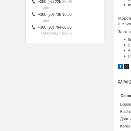
+380 (97) 225-39-93
д
Таня
+380 (50) 738-16-66
Жорстк
Таня
гнетьс
+380 (93) 794-00-36
Застос
Олександр Денис
К
С
А
П
ХАРАК
Осно
Вироб
Країн
Довж
Колір