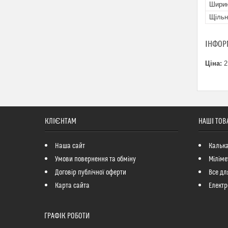
Шири
Щільн
ІНФОР
Ціна:
2
КЛІЄНТАМ
НАШІ ТОВ
Наша сайт
Кальк
Умови повернення та обміну
Міліме
Договір публічної оферти
Все дл
Карта сайта
Електр
ГРАФІК РОБОТИ