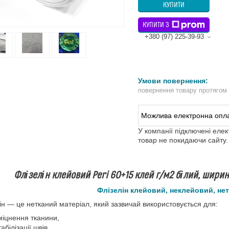
КУПИТИ
КУПИТИ З
+380 (97) 225-39-93
повернення товару протягом
У компанії підключені еле
товар не покидаючи сайту.
Флізелін клейовий Peri 60+15 клей г/м2 білий, ширин
Флізелін клейовий, неклейовий, нет
ін — це нетканий матеріал, який зазвичай використовується для:
міцнення тканини,
табілізації швів,