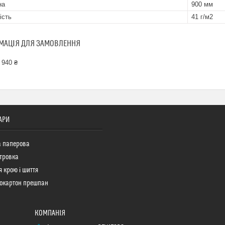
на
900 мм
ість
41 г/м2
МАЦІЯ ДЛЯ ЗАМОВЛЕННЯ
 940 ₴
АРИ
а паперова
тровка
я крою і шиття
окартон прешпан