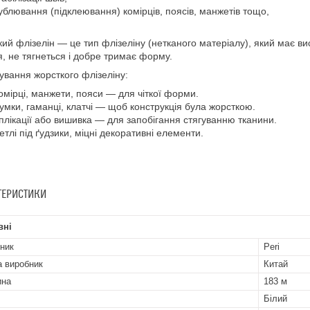
ублювання (підклеювання) комірців, поясів, манжетів тощо,
ий флізелін — це тип флізеліну (нетканого матеріалу), який має вис
я, не тягнеться і добре тримає форму.
ування жорсткого флізеліну:
омірці, манжети, пояси — для чіткої форми.
умки, гаманці, клатчі — щоб конструкція була жорсткою.
плікації або вишивка — для запобігання стягуванню тканини.
етлі під ґудзики, міцні декоративні елементи.
ТЕРИСТИКИ
вні
ник
Peri
а виробник
Китай
ина
183 м
Білий