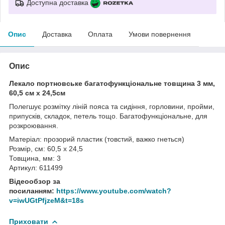
Доступна доставка
Опис
Доставка
Оплата
Умови повернення
Опис
Лекало портновське багатофункціональне товщина 3 мм,
60,5 см х 24,5см
Полегшує розмітку ліній пояса та сидіння, горловини, пройми,
припусків, складок, петель тощо. Багатофункціональне, для
розкроювання.
Матеріал: прозорий пластик (товстий, важко гнеться)
Розмір, см: 60,5 x 24,5
Товщина, мм: 3
Артикул: 611499
Відеообзор за
посиланням:
https://www.youtube.com/watch?
v=iwUGtPfjzeM&t=18s
Приховати