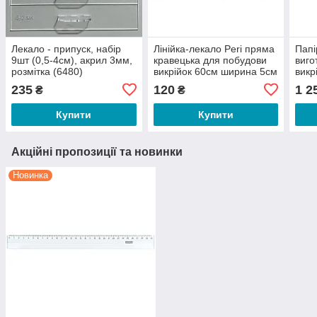
Лекало - припуск, набір
Лінійка-лекало Peri пряма
Папі
9шт (0,5-4см), акрил 3мм,
кравецька для побудови
виго
розмітка (6480)
викрійок 60см ширина 5см
викр
пластикова №21 (6921)
5 кг
235
120
1 2
₴
₴
шири
Купити
Купити
Акційні пропозиції та новинки
Новинка