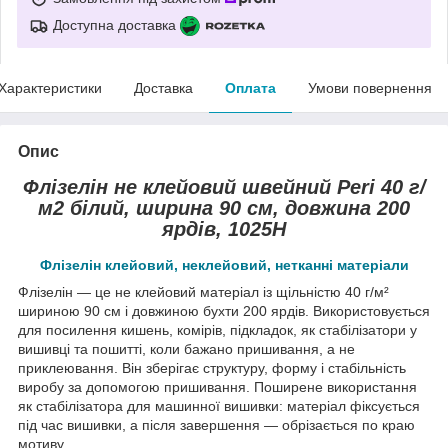
Доступна доставка
Характеристики
Доставка
Оплата
Умови повернення
Опис
Флізелін не клейовий швейний Peri 40 г/
м2 білий, ширина 90 см, довжина 200
ярдів, 1025H
Флізелін клейовий, неклейовий, нетканні матеріали
Флізелін — це не клейовий матеріал із щільністю 40 г/м²
шириною 90 см і довжиною бухти 200 ярдів. Використовується
для посилення кишень, комірів, підкладок, як стабілізатори у
вишивці та пошитті, коли бажано пришивання, а не
приклеювання. Він зберігає структуру, форму і стабільність
виробу за допомогою пришивання. Поширене використання
як стабілізатора для машинної вишивки: матеріал фіксується
під час вишивки, а після завершення — обрізається по краю
мотиву.