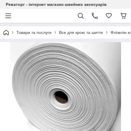
Реваторг - інтернет магазин швейних аксесуарів
Товари та послуги
Все для крою та шиття
Флізелін к