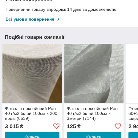
Повернення товару впродовж 14 днів за домовленістю
Всі умови повернення
Подібні товари компанії
Флізелін неклейовий Peri
Флізелін неклейовий Peri
Фліз
40 г/м2 білий 100см х 200
40 г/м2 білий 100см х
60+1
ярдів (6539)
3метри (7144)
шири
91 м
3 015
125
2 9
₴
₴
Купити
Купити